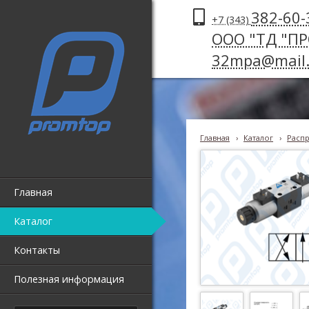
382-60-
+7 (343)
ООО "ТД "П
32mpa@mail.
Главная
›
Каталог
›
Распр
Главная
Каталог
Контакты
Полезная информация