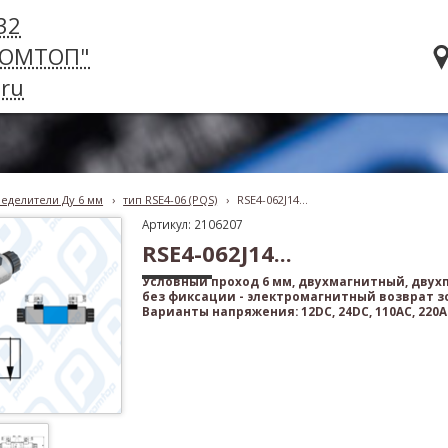
32
РОМТОП"
ru
еделители Ду 6 мм
›
тип RSE4-06 (PQS)
›
RSE4-062J14...
Артикул: 2106207
RSE4-062J14...
Условный проход 6 мм, двухмагнитный, дву
без фиксации - электромагнитный возврат з
Варианты напряжения: 12DC, 24DC, 110AC, 220