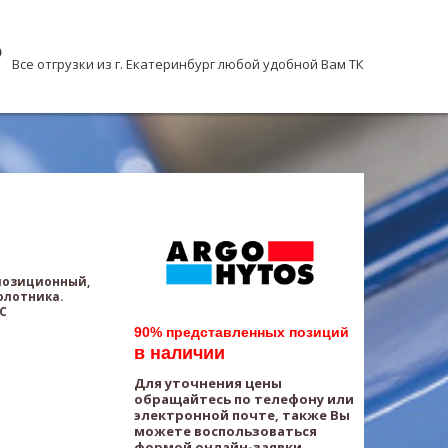
Все отгрузки из г. Екатеринбург любой удобной Вам ТК
хпозиционный,
олотника.
AC
90% представленных позиций
в наличии
Для уточнения цены
обращайтесь по телефону или
электронной почте, также Вы
можете воспользоваться
формой онлайн-заявки