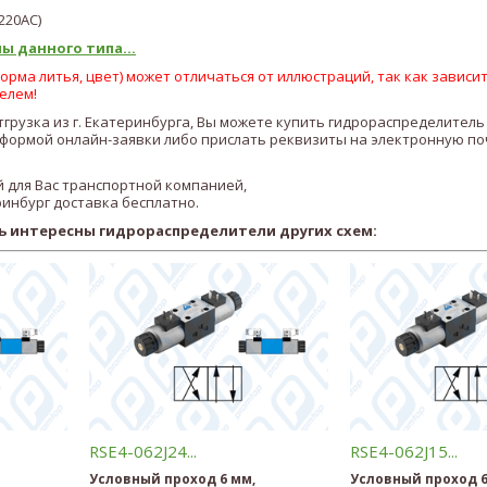
22
0AC
)
ы данного типа...
рма литья, цвет) может отличаться от иллюстраций, так как зависит
елем!
отгрузка из г. Екатеринбурга, Вы можете купить гидрораспределител
ормой онлайн-заявки либо прислать реквизиты на электронную по
 для Вас транспортной компанией,
ринбург доставка бесплатно.
ь интересны гидрораспределители других схем:
RSE4-062J24...
RSE4-062J15...
Условный проход 6 мм,
Условный проход 6