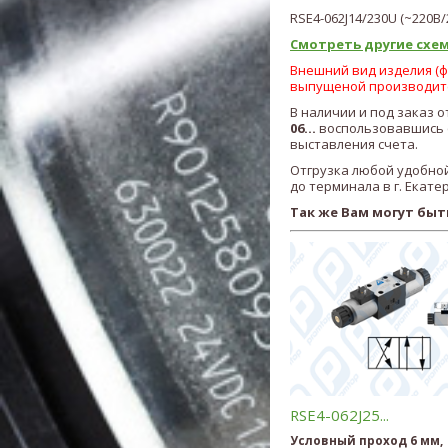
RSE4-062J14/230U
(~220В/
Смотреть другие схем
Внешний вид изделия (фо
выпущеной производит
В наличии и под заказ 
06...
воспользовавшись ф
выставления счета.
Отгрузка любой удобной
до терминала в г. Екате
Так же Вам могут быт
RSE4-062J25...
Условный проход 6 мм,