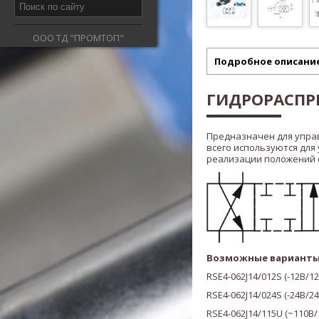
ООО ТД "ПРОМТОП"
Подробное описани
ГИДРОРАСПРЕ
Предназначен для упра
всего используются для
реализации положений ста
Возможные варианты
RSE4-062J14/012S
(
-12В/1
RSE4-062J14/024S
(
-24В/2
RSE4-062J14/115U
(
~110В/