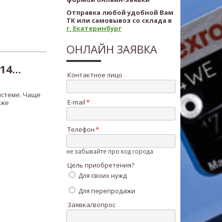
Отправка любой удобной Вам
ТК или самовывоз со склада в
г. Екатеринбург
ОНЛАЙН ЗАЯВКА
4...
Контактное лицо
истеме. Чаще
E-mail
кже
Телефон
не забывайте про код города
Цель приобретения?
Для своих нужд
Для перепродажи
Заявка/вопрос