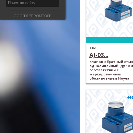
ООО ТД "ПРОМТОП"
13610
AJ-03...
Клапан обратный стык
однолинейный, Ду 10 м
соответствии с
маркировочным
обозначением Hoyea