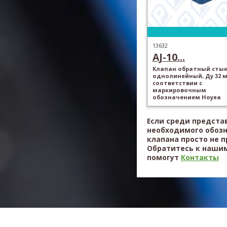
13632
AJ-10...
Клапан обратный стык
однолинейный, Ду 32 м
соответствии с
маркировочным
обозначением Hoyea
Если среди предста
необходимого обоз
клапана просто не 
Обратитесь к нашим
помогут
Контакты