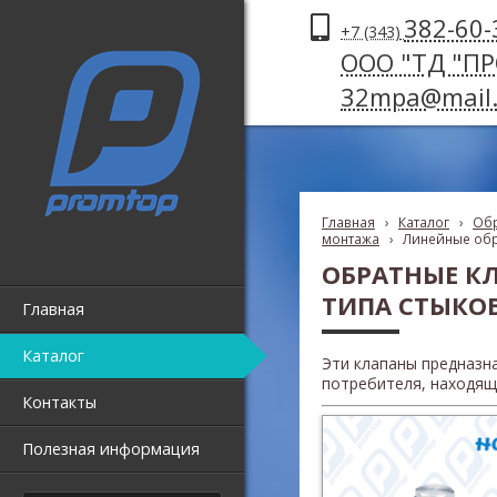
382-60-
+7 (343)
ООО "ТД "П
32mpa@mail.
Главная
›
Каталог
›
Обр
монтажа
›
Линейные обр
ОБРАТНЫЕ К
ТИПА СТЫКО
Главная
Каталог
Эти клапаны предназн
потребителя, находяще
Контакты
Полезная информация