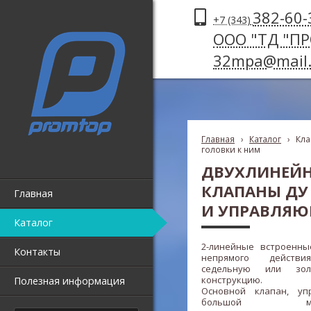
382-60-
+7 (343)
ООО "ТД "П
32mpa@mail.
Главная
›
Каталог
›
Кла
головки к ним
ДВУХЛИНЕЙН
КЛАПАНЫ ДУ 
Главная
И УПРАВЛЯЮ
Каталог
2-линейные встроенн
Контакты
непрямого действ
седельную или зол
конструкцию.
Полезная информация
Основной клапан, уп
большой мощн