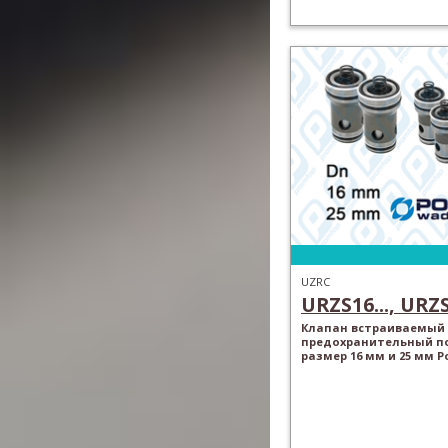
UZRC
URZS16..., URZS
Клапан встраиваемый
предохранительный п
размер 16 мм и 25 мм P