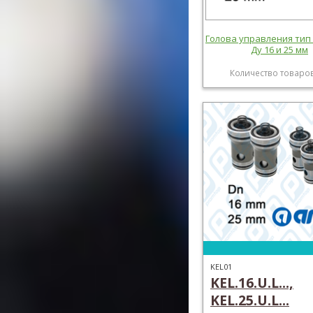
Голова управления тип 
Ду 16 и 25 мм
Количество товаров
KEL01
KEL.16.U.L...,
KEL.25.U.L...