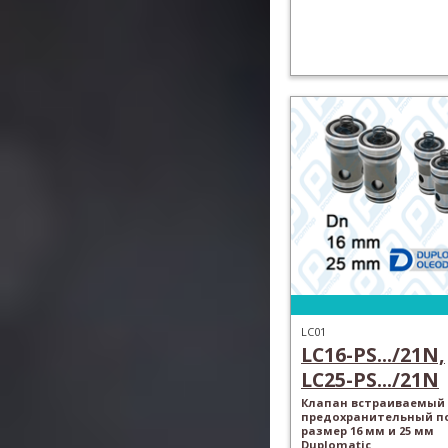
LC01
LC16-PS.../21N,
LC25-PS.../21N
Клапан встраиваемый
предохранительный п
размер 16 мм и 25 мм
Duplomatic