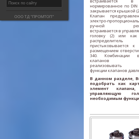
встраивается в 
нормированное по DIN 
закрывается крышкой (2
Клапан предуправле
ООО ТД "ПРОМТОП"
электро-пропорциона
ручной регули
встраивается в управ
головку (2) или как
распределитель
пристыковывается к
размещением отверстий
340. Комбинации в
клапанов поз
реализовывать р
функции клапанов давл
В данном разделе, 
подобрать как кар
элемент клапана
управляющую го
необходимым функц