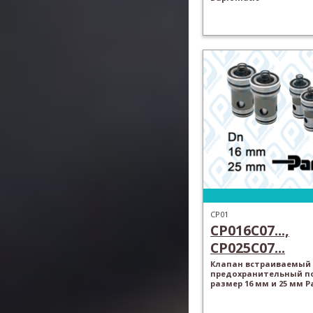
CP01
CP016C07...,
CP025C07...
Клапан встраиваемый
предохранительный п
размер 16 мм и 25 мм P