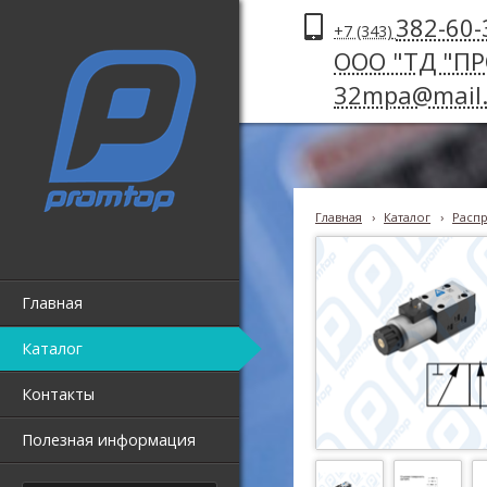
382-60-
+7 (343)
ООО "ТД "П
32mpa@mail.
Главная
›
Каталог
›
Распр
Главная
Каталог
Контакты
Полезная информация