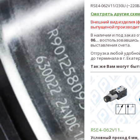
RSE4-062V11/230U
(~220В
Смотреть другие схем
Внешний вид изделия (фо
выпущеной производит
В наличии и под заказ 
06...
воспользовавшись ф
выставления счета.
Отгрузка любой удобной
до терминала в г. Екате
Так же Вам могут быт
RSE4-062V11...
Условный проход 6 мм,