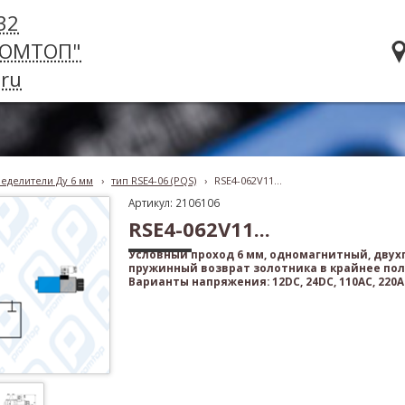
32
РОМТОП"
ru
еделители Ду 6 мм
›
тип RSE4-06 (PQS)
›
RSE4-062V11...
Артикул: 2106106
RSE4-062V11...
Условный проход 6 мм, одномагнитный, дву
пружинный возврат золотника в крайнее по
Варианты напряжения: 12DC, 24DC, 110AC, 220