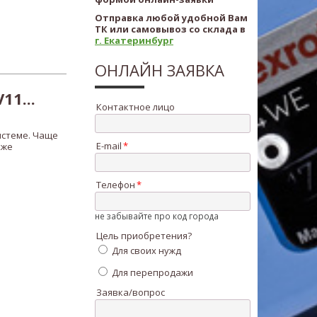
Отправка любой удобной Вам
ТК или самовывоз со склада в
г. Екатеринбург
ОНЛАЙН ЗАЯВКА
1...
Контактное лицо
истеме. Чаще
E-mail
кже
Телефон
не забывайте про код города
Цель приобретения?
Для своих нужд
Для перепродажи
Заявка/вопрос