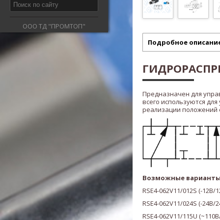
ООО ТД "ПРОМТОП"
Подробное описани
ГИДРОРАСПРЕ
Предназначен для упра
всего используются для
реализации положений ста
Возможные варианты
RSE4-062V11/012S
(
-12В/1
RSE4-062V11/024S
(
-24В/2
RSE4-062V11/115U
(
~110В