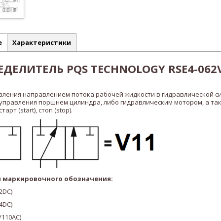
е
Характеристики
ДЕЛИТЕЛЬ PQS TECHNOLOGY RSE4-062V1
вления направлением потока рабочей жидкости в гидравлической с
 управления поршнем цилиндра, либо гидравлическим мотором, а та
рт (start), стоп (stop).
 маркировочного обозначения:
2DC)
4DC)
/110AC
)