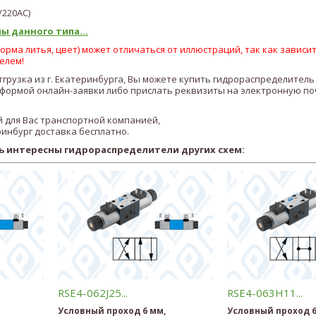
/22
0AC
)
ы данного типа...
рма литья, цвет) может отличаться от иллюстраций, так как зависит
елем!
отгрузка из г. Екатеринбурга, Вы можете купить гидрораспределител
ормой онлайн-заявки либо прислать реквизиты на электронную по
 для Вас транспортной компанией,
ринбург доставка бесплатно.
ь интересны гидрораспределители других схем:
RSE4-062J25...
RSE4-063H11...
Условный проход 6 мм,
Условный проход 6