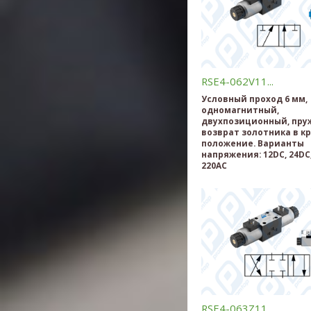
RSE4-062V11...
Условный проход 6 мм,
одномагнитный,
двухпозиционный, пр
возврат золотника в к
положение. Варианты
напряжения: 12DC, 24DC,
220AC
RSE4-063Z11...