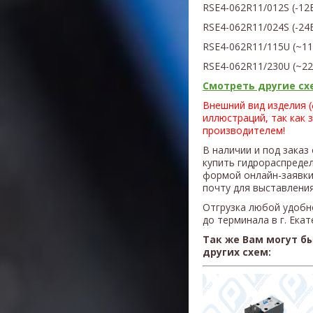
RSE4-062R11/012S
(
-12
RSE4-062R11/024S
(
-24
RSE4-062R11/115U
(
~11
RSE4-062R11/230U
(~2
Смотреть другие схе
Внешний вид изделия 
иллюстраций, так как 
производителем!
В наличии и под заказ
купить гидрораспреде
формой онлайн-заявки
почту для выставления
Отгрузка любой удобн
до терминала в г. Ека
Так же Вам могут б
других схем: