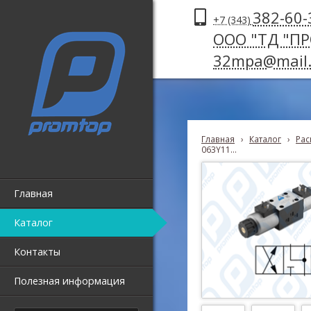
382-60-
+7 (343)
ООО "ТД "П
32mpa@mail.
Главная
›
Каталог
›
Рас
063Y11...
Главная
Каталог
Контакты
Полезная информация