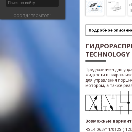
ООО ТД "ПРОМТОП"
Подробное описани
ГИДРОРАСПР
TECHNOLOGY R
Предназначен для упр
жидкости в гидравлич
для управления поршн
мотором, а также реали
Возможные вариант
RSE4-063Y11/012S
(
-12