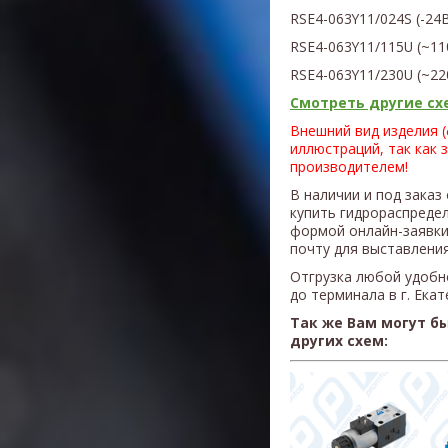
RSE4-063Y11/024S
(
-24
RSE4-063Y11/115U
(
~11
RSE4-063Y11/230U
(~22
Смотреть другие схе
Внешний вид изделия 
иллюстраций, так как 
производителем!
В наличии и под заказ
купить гидрораспреде
формой онлайн-заявки
почту для выставления
Отгрузка любой удобн
до терминала в г. Ека
Так же Вам могут б
других схем: