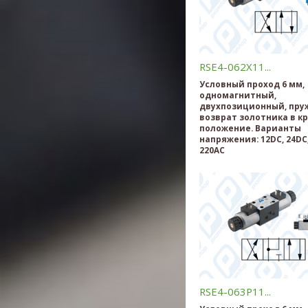
RSE4-062X11...
Условный проход 6 мм,
одномагнитный,
двухпозиционный, пр
возврат золотника в к
положение. Варианты
напряжения: 12DC, 24DC,
220AC
RSE4-063P11...