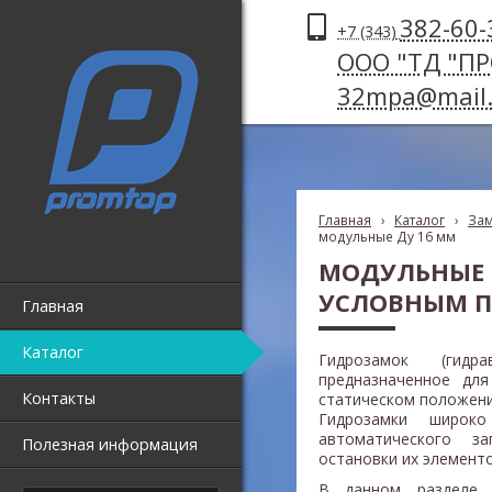
382-60-
+7 (343)
ООО "ТД "П
32mpa@mail.
Главная
›
Каталог
›
Зам
модульные Ду 16 мм
МОДУЛЬНЫЕ 
УСЛОВНЫМ П
Главная
Каталог
Гидрозамок (гидр
предназначенное для
Контакты
статическом положени
Гидрозамки широк
автоматического з
Полезная информация
остановки их элемент
В данном разделе 