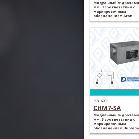
Модульный гидрозамок
мм. В соответствии с
маркировочным
обозначением Aron
50316002
CHM7-SA
Модульный гидрозамок
мм. В соответствии с
маркировочным
обозначением Duploma