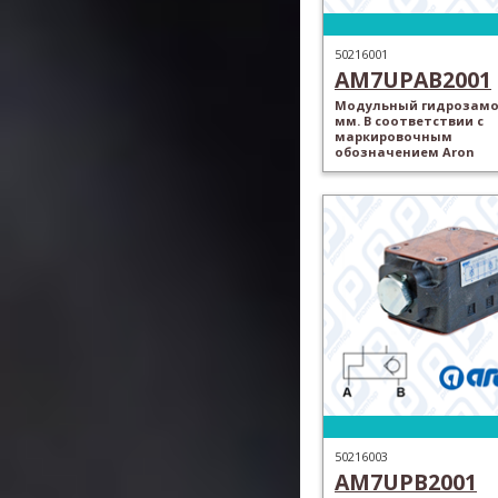
50216001
AM7UPAB2001
Модульный гидрозамок
мм. В соответствии с
маркировочным
обозначением Aron
50216003
AM7UPB2001