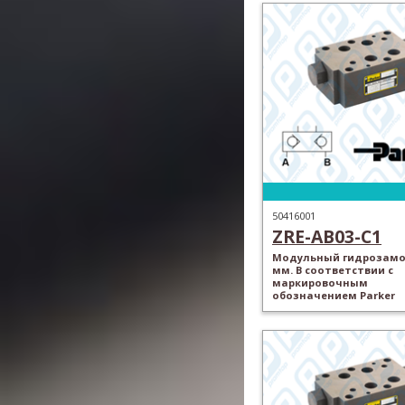
50416001
ZRE-AB03-C1
Модульный гидрозамок
мм. В соответствии с
маркировочным
обозначением Parker