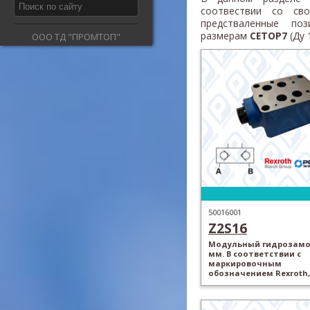
соотвествии со св
предстваленные поз
размерам
C
ETOP7
(Ду 
ООО ТД "ПРОМТОП"
50016001
Z2S16
Модульный гидрозамок
мм. В соответствии с
маркировочным
обозначением Rexroth,