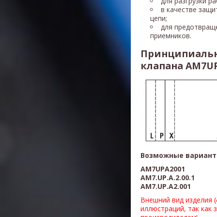
для разгрузки р
в качестве защи
цепи;
для предотвращ
приемников.
Принципиальн
клапана AM7U
Возможные вариант
AM7UPA2001
AM7.UP.A.2.00.1
AM7.UP.A2.001
Внешний вид изделия 
иллюстраций, так как 