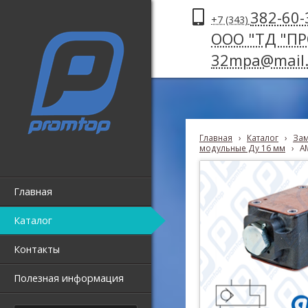
382-60-
+7 (343)
ООО "ТД "П
32mpa@mail.
Главная
›
Каталог
›
Зам
модульные Ду 16 мм
›
A
Главная
Каталог
Контакты
Полезная информация