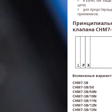
в качестве защи
цепи;
для предотвращ
приемников.
Принципиальн
клапана CHM7-
Возможные вариант
CHM7-SB
CHM7-
SB
/50
CHM7-
SB
/50N
CHM7-
SB
/10N
CHM7-
SB
/11N
CHM7-
SB
/12N
CHM7-
SB
/13N