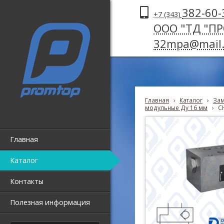
382-60-
+7 (343)
ООО "ТД "П
32mpa@mail.
Главная
›
Каталог
›
Зам
модульные Ду 16 мм
›
C
Главная
Каталог
Контакты
Полезная информация