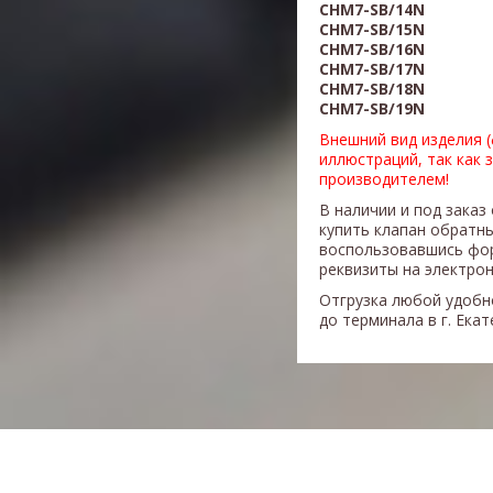
CHM7-
SB
/14N
CHM7-
SB
/15N
CHM7-
SB
/16N
CHM7-
SB
/17N
CHM7-
SB
/18N
CHM7-
SB
/19N
Внешний вид изделия 
иллюстраций, так как 
производителем!
В наличии и под заказ
купить клапан обратн
воспользовавшись фор
реквизиты на электрон
Отгрузка любой удобн
до терминала в г. Ека