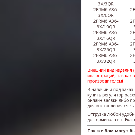
3X/3QR
2FRM6 A36-
2F
3X/6QR
2FRM6 A36-
2F
3X/10QR
2FRM6 A36-
2F
3X/16QR
2FRM6 A36-
2F
3X/25QR
2FRM6 A36-
2F
3X/32QR
Внешний вид изделия 
иллюстраций, так как 
производителем!
В наличии и под заказ
купить регулятор рас
онлайн-заявки либо п
для выставления счета
Отгрузка любой удобн
до терминала в г. Ека
Так же Вам могут б