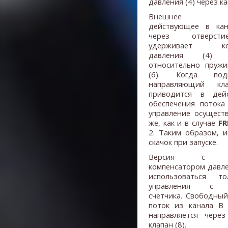
давления (4) через кан
Внешнее дав
действующее в кан
через отверст
удерживает ком
давления (4) 
относительно пруж
(6). Когда подк
направляющий кл
приводится в дей
обеспечения потока
управление осуществ
же, как и в случае
FR
2. Таким образом, и
скачок при запуске.
Версия с за
компенсатором давл
использоваться т
управления с 
счетчика. Свободны
поток из канала B
направляется чере
клапан (8).