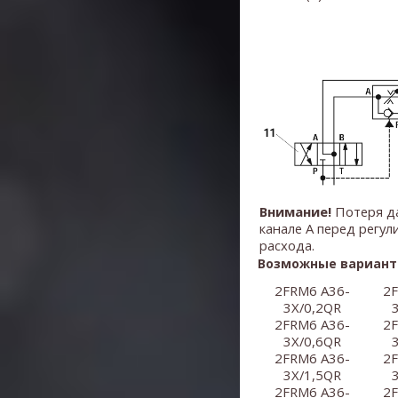
Внимание!
Потеря д
канале A перед регу
расхода.
Возможные вариант
2FRM6 A36-
2F
3X/0,2QR
2FRM6 A36-
2F
3X/0,6QR
2FRM6 A36-
2F
3X/1,5QR
2FRM6 A36-
2F