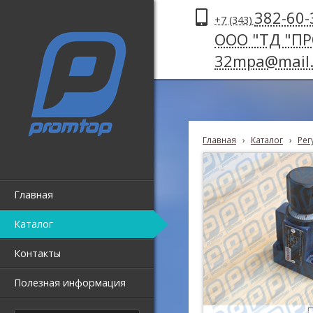
382-60-
+7 (343)
ООО "ТД "П
32mpa@mail.
Главная
›
Каталог
›
Рег
Главная
Каталог
Контакты
Полезная информация