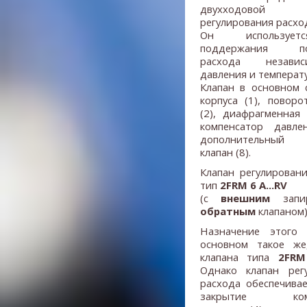
двухходовой
регулирования расхо
Он используе
поддержания пос
расхода незав
давления и температ
Клапан в основном 
корпуса (1), поворо
(2), диафрагменная 
компенсатор давле
дополнительный 
клапан (8).
Клапан регулировани
тип
2FRM 6 A...RV
(с
внешним
зап
обратным
клапаном
Назначение этого 
основном такое же
клапана типа
2FRM
Однако клапан рег
расхода обеспечива
закрытие комп