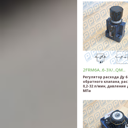
2FRM6A...6-3X/...QM...
Регулятор расхода Ду 6
обратного клапана, ра
0,2-32 л/мин, давление 
МПа