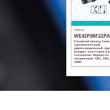
2006103
WE42P06F22PA
Условный проход 6 мм,
одномагнитный,
двухпозиционный, пр
возврат золотника в 
положение. Варианты
напряжения: 12DC, 24DC,
220AC