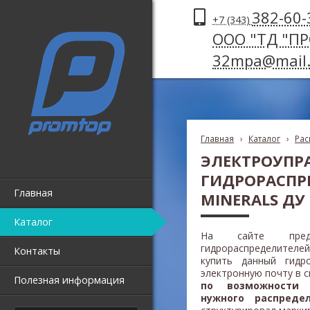
382-60-
+7 (343)
ООО "ТД "П
32mpa@mail.
Главная
›
Каталог
›
Рас
ЭЛЕКТРОУПР
ГИДРОРАСПР
Главная
MINERALS ДУ
Каталог
На сайте пред
гидрораспределител
Контакты
купить данный гидр
электронную почту в 
Полезная информация
по возможности 
нужного распреде