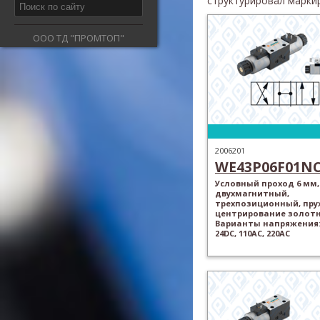
структурировал марки
ООО ТД "ПРОМТОП"
2006201
WE43P06F01N
Условный проход 6 мм,
двухмагнитный,
трехпозиционный, пр
центрирование золотн
Варианты напряжения: 
24DC, 110AC, 220AC