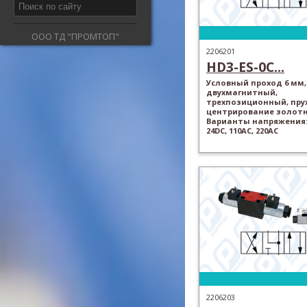
ООО ТД "ПРОМТОП"
2206201
HD3-ES-0C...
Условный проход 6 мм,
двухмагнитный,
трехпозиционный, пр
центрирование золотн
Варианты напряжения: 
24DC, 110AC, 220AC
2206203