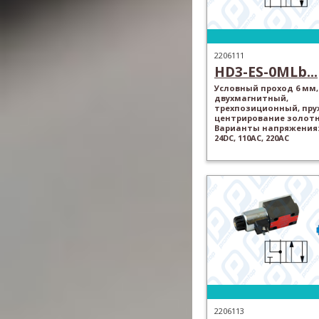
2206111
HD3-ES-0MLb...
Условный проход 6 мм,
двухмагнитный,
трехпозиционный, пр
центрирование золотн
Варианты напряжения: 
24DC, 110AC, 220AC
2206113