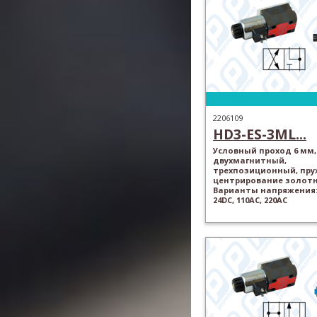
2206109
HD3-ES-3ML...
Условный проход 6 мм,
двухмагнитный,
трехпозиционный, пр
центрирование золотн
Варианты напряжения: 
24DC, 110AC, 220AC