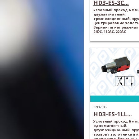
HD3-ES-3C...
Условный проход 6 мм,
двухмагнитный,
трехпозиционный, пр
центрирование золотн
Варианты напряжения: 
24DC, 110AC, 220AC
2206105
HD3-ES-1LL...
Условный проход 6 мм,
одномагнитный,
двухпозиционный, пр
возврат золотника в 
положение. Варианты