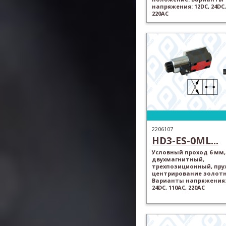
напряжения: 12DC, 24DC,
220AC
2206107
HD3-ES-0ML...
Условный проход 6 мм,
двухмагнитный,
трехпозиционный, пр
центрирование золотн
Варианты напряжения: 
24DC, 110AC, 220AC