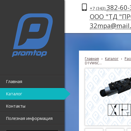
382-60-
+7 (343)
ООО "ТД "П
32mpa@mail.
Главная
›
Каталог
›
Рас
D1VW6C...
Главная
Каталог
Контакты
Полезная информация