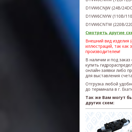
D1VW6CNJW
(
24В/24DC
D1VW6CNYW
(1
10В/11
D1VW6CNTW
(220В/22
Смотреть другие схе
Внешний вид изделия 
иллюстраций, так как 
производителем!
В наличии и под заказ
купить гидрораспреде
онлайн-заявки либо п
для выставления счета
Отгрузка любой удобн
до терминала в г. Ека
Так же Вам могут б
других схем: