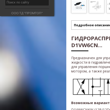
ООО ТД "ПРОМТОП"
Подробное описани
ГИДРОРАСПР
D1VW6CN...
Предназначен для упр
жидкости в гидравлич
для управления поршн
мотором, а также реали
Возможные вариант
D1VW6CNKW
(
12В/12D