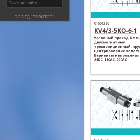
ООО ТД "ПРОМТОП"
01601280
KV4/3-5KO-6-1
Условный проход 6 мм,
двухмагнитный,
трехпозиционный, пр
центрирование золотн
Варианты напряжения: 
24DC, 110AC, 220AC
01603280