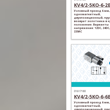
KV4/2-5KO-6-2
Условный проход 6 мм,
одномагнитный,
двухпозиционный, пр
возврат золотника в 
положение. Варианты
напряжения: 12DC, 24DC,
220AC
01617180
KV4/2-5KO-6-6
Условный проход 6 мм,
одномагнитный,
двухпозиционный, пр