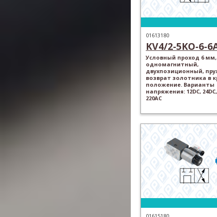
01613180
KV4/2-5KO-6-6
Условный проход 6 мм,
одномагнитный,
двухпозиционный, пр
возврат золотника в 
положение. Варианты
напряжения: 12DC, 24DC,
220AC
01615180