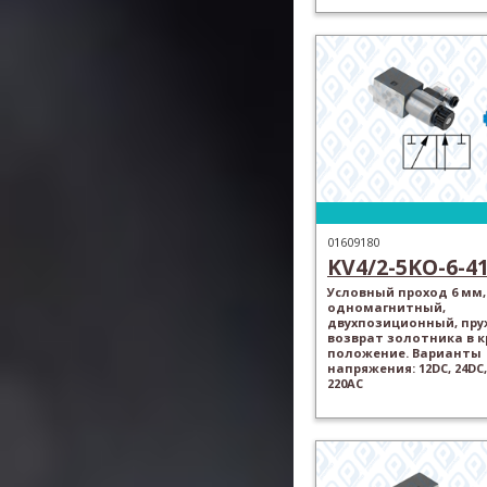
01609180
KV4/2-5KO-6-4
Условный проход 6 мм,
одномагнитный,
двухпозиционный, пр
возврат золотника в 
положение. Варианты
напряжения: 12DC, 24DC,
220AC