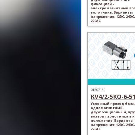
фиксацией -
электромагнитный во
золотника. Варианты
напряжения: 12DC, 24DC,
220AC
01607180
KV4/2-5KO-6-5
Условный проход 6 мм,
одномагнитный,
двухпозиционный, пр
возврат золотника в 
положение. Варианты
напряжения: 12DC, 24DC,
220AC