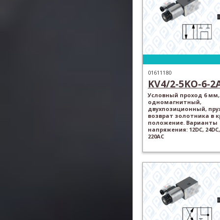
01611180
KV4/2-5KO-6-2
Условный проход 6 мм,
одномагнитный,
двухпозиционный, пр
возврат золотника в 
положение. Варианты
напряжения: 12DC, 24DC,
220AC