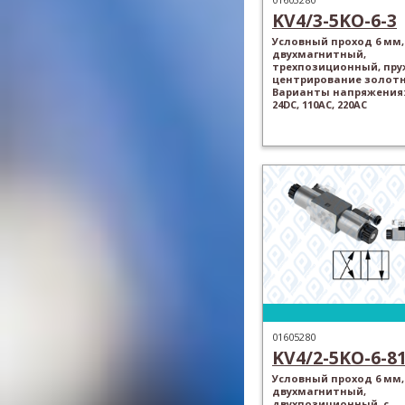
KV4/3-5KO-6-3
Условный проход 6 мм,
двухмагнитный,
трехпозиционный, пр
центрирование золотн
Варианты напряжения: 
24DC, 110AC, 220AC
01605280
KV4/2-5KO-6-8
Условный проход 6 мм,
двухмагнитный,
двухпозиционный, с