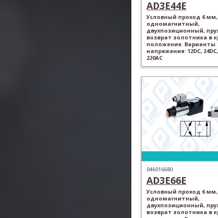
AD3E44E
Условный проход 6 мм,
одномагнитный,
двухпозиционный, пр
возврат золотника в 
положение. Варианты
напряжения: 12DC, 24DC,
220AC
046016680
AD3E66E
Условный проход 6 мм,
одномагнитный,
двухпозиционный, пр
возврат золотника в 