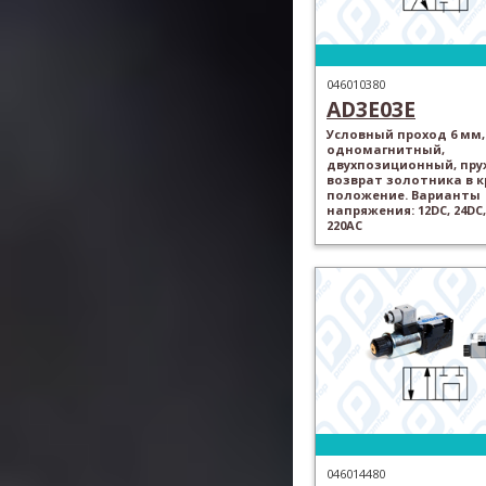
046010380
AD3E03E
Условный проход 6 мм,
одномагнитный,
двухпозиционный, пр
возврат золотника в 
положение. Варианты
напряжения: 12DC, 24DC,
220AC
046014480