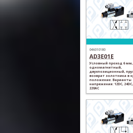
046010180
AD3E01E
Условный проход 6 мм,
одномагнитный,
двухпозиционный, пр
возврат золотника в 
положение. Варианты
напряжения: 12DC, 24DC,
220AC