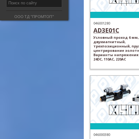
ООО ТД "ПРОМТОП"
046001280
AD3E01C
Условный проход 6 мм,
двухмагнитный,
трехпозиционный, пр
центрирование золотн
Варианты напряжения: 
24DC, 110AC, 220AC
046000380