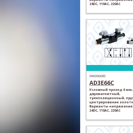
24DC, 110AC, 220AC
046006680
AD3E66C
Условный проход 6 мм,
двухмагнитный,
трехпозиционный, пр
центрирование золотн
Варианты напряжения: 
24DC, 110AC, 220AC