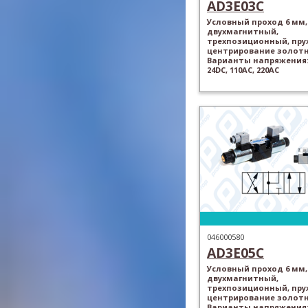
AD3E03C
Условный проход 6 мм,
двухмагнитный,
трехпозиционный, пр
центрирование золотн
Варианты напряжения: 
24DC, 110AC, 220AC
046000580
AD3E05C
Условный проход 6 мм,
двухмагнитный,
трехпозиционный, пр
центрирование золотн
Варианты напряжения: 