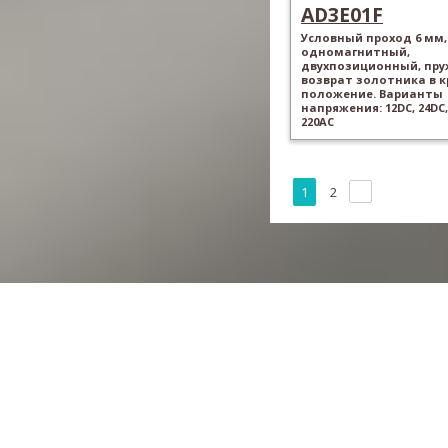
AD3E01F
Условный проход 6 мм,
одномагнитный,
двухпозиционный, пр
возврат золотника в 
положение. Варианты
напряжения: 12DC, 24DC,
220AC
1
2