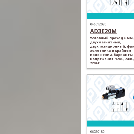
046012080
AD3E20M
Условный проход 6 мм,
двухмагнитный,
двухпозиционный, фи
золотника в крайнем
положении. Варианты
напряжения: 12DC, 24DC,
220AC
06020180