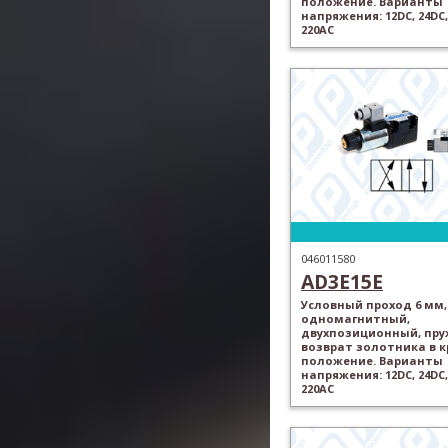
положение. Варианты
напряжения: 12DC, 24DC,
220AC
046011580
AD3E15E
Условный проход 6 мм,
одномагнитный,
двухпозиционный, пр
возврат золотника в 
положение. Варианты
напряжения: 12DC, 24DC,
220AC