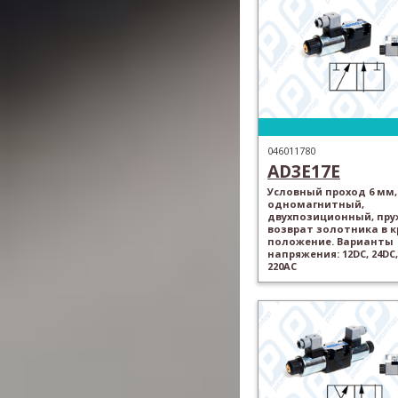
046011780
AD3E17E
Условный проход 6 мм,
одномагнитный,
двухпозиционный, пр
возврат золотника в 
положение. Варианты
напряжения: 12DC, 24DC,
220AC