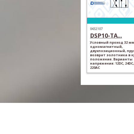
0432107
DSP10-TA...
Условный проход 32 мм
одномагнитный,
двухпозиционный, пр
возврат золотника в 
положение. Варианты
напряжения: 12DC, 24DC,
220AC