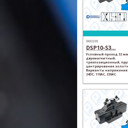
0432203
DSP10-S3...
Условный проход 32 мм
двухмагнитный,
трехпозиционный, пр
центрирование золотн
Варианты напряжения: 
24DC, 110AC, 220AC