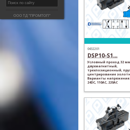
ООО ТД "ПРОМТОП"
0432201
DSP10-S1...
Условный проход 32 мм
двухмагнитный,
трехпозиционный, пр
центрирование золотн
Варианты напряжения: 
24DC, 110AC, 220AC