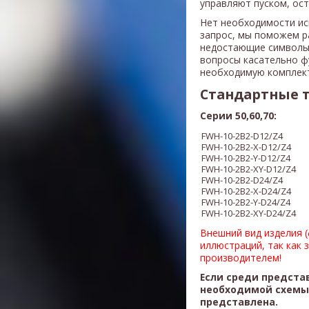
управляют пуском, ос
Нет необходимости ис
запрос, мы поможем р
недостающие символы
вопросы касательно ф
необходимую комплек
Стандартные 
Серии 50,60,70:
FWH-10-2B2-D12/Z4
FWH-10-
2B2
-X
-D12/Z4
FWH-10-
2B2
-Y
-D12/Z4
FWH-10-
2B2
-XY
-D12/Z4
FWH-10-
2B2
-D24/Z4
FWH-10-
2B2
-X-D24/Z4
FWH-10-
2B2
-Y
-D24/Z4
FWH-10-
2B2
-XY
-D24/Z4
Внешний вид изделия 
иллюстраций, так как 
производителем!
Если среди предста
необходимой схемы,
представлена.