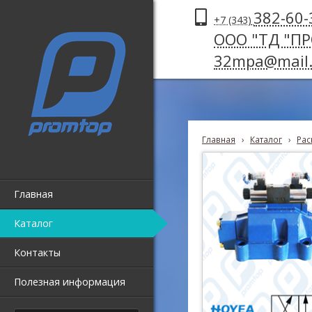
382-60-
+7 (343)
ООО "ТД "П
32mpa@mail.
Главная
›
Каталог
›
Рас
Главная
Каталог
Контакты
Полезная информация