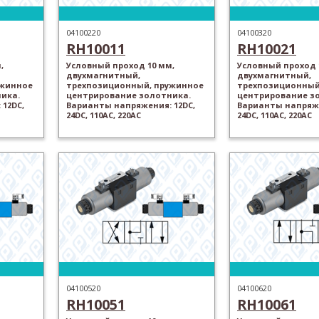
04100220
04100320
RH10011
RH10021
,
Условный проход 10 мм,
Условный проход 
двухмагнитный,
двухмагнитный,
ужинное
трехпозиционный, пружинное
трехпозиционный
ика.
центрирование золотника.
центрирование з
12DC,
Варианты напряжения: 12DC,
Варианты напряже
24DC, 110AC, 220AC
24DC, 110AC, 220AC
04100520
04100620
RH10051
RH10061