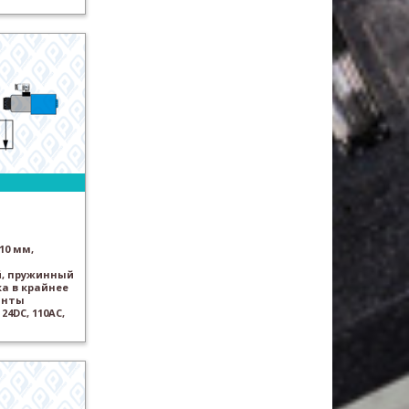
10 мм,
, пружинный
а в крайнее
анты
24DC, 110AC,