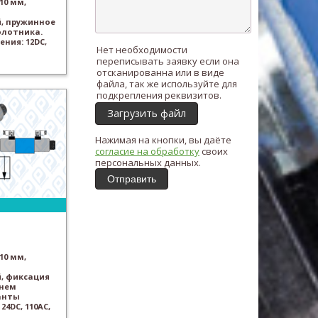
10 мм,
, пружинное
олотника.
ния: 12DC,
Нет необходимости
переписывать заявку если она
отсканированна или в виде
файла, так же используйте для
подкрепления реквизитов.
Загрузить файл
Нажимая на кнопки, вы даёте
согласие на обработку
своих
персональных данных.
Отправить
10 мм,
, фиксация
йнем
анты
24DC, 110AC,