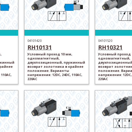
04101420
04101520
RH10131
RH10321
,
Условный проход 10 мм,
Условный проход 
одномагнитный,
одномагнитный,
ужинный
двухпозиционный, пружинный
двухпозиционный
крайнее
возврат золотника в крайнее
возврат золотник
положение. Варианты
положение. Вари
 110AC,
напряжения: 12DC, 24DC, 110AC,
напряжения: 12DC, 
220AC
220AC