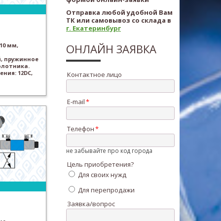
Отправка любой удобной Вам
ТК или самовывоз со склада в
г. Екатеринбург
10 мм,
ОНЛАЙН ЗАЯВКА
, пружинное
олотника.
ния: 12DC,
Контактное лицо
E-mail
Телефон
не забывайте про код города
Цель приобретения?
Для своих нужд
Для перепродажи
Заявка/вопрос