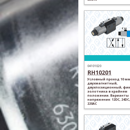
04101020
RH10201
Условный проход 10 мм
двухмагнитный,
двухпозиционный, фи
золотника в крайнем
положении. Варианты
напряжения: 12DC, 24DC,
220AC