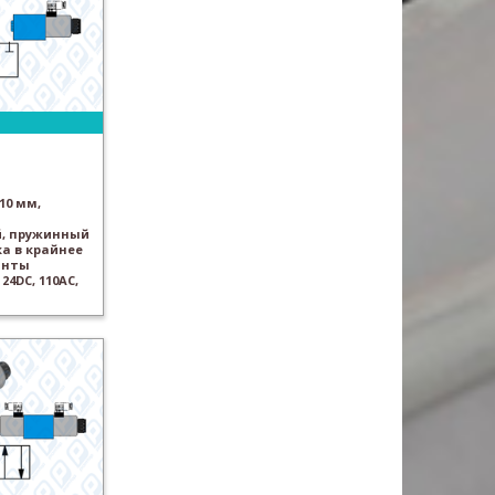
10 мм,
, пружинный
а в крайнее
анты
24DC, 110AC,