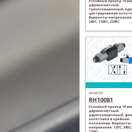
Условный проход 10 мм
двухмагнитный,
трехпозиционный, пр
центрирование золотн
Варианты напряжения: 
24DC, 110AC, 220AC
04100720
RH10081
Условный проход 10 мм
двухмагнитный,
двухпозиционный, фи
золотника в крайнем
положении. Варианты
напряжения: 12DC, 24DC,
220AC