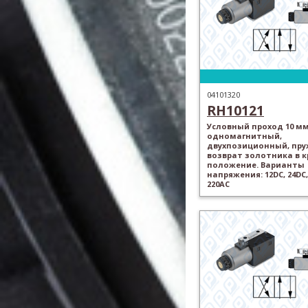
04101320
RH10121
Условный проход 10 мм
одномагнитный,
двухпозиционный, пр
возврат золотника в 
положение. Варианты
напряжения: 12DC, 24DC,
220AC