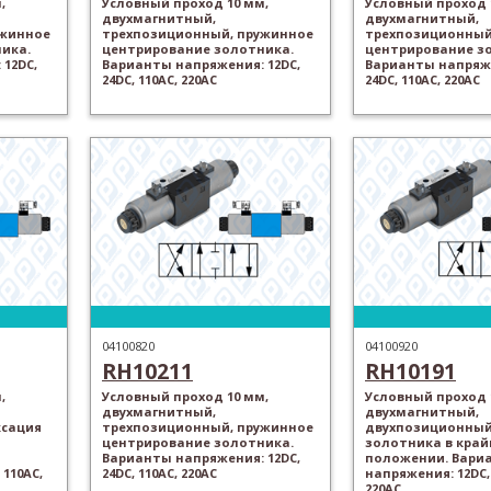
,
Условный проход 10 мм,
Условный проход 
двухмагнитный,
двухмагнитный,
ужинное
трехпозиционный, пружинное
трехпозиционный
ика.
центрирование золотника.
центрирование з
12DC,
Варианты напряжения: 12DC,
Варианты напряже
24DC, 110AC, 220AC
24DC, 110AC, 220AC
04100820
04100920
RH10211
RH10191
,
Условный проход 10 мм,
Условный проход 
двухмагнитный,
двухмагнитный,
ксация
трехпозиционный, пружинное
двухпозиционный
центрирование золотника.
золотника в кра
Варианты напряжения: 12DC,
положении. Вари
 110AC,
24DC, 110AC, 220AC
напряжения: 12DC, 
220AC