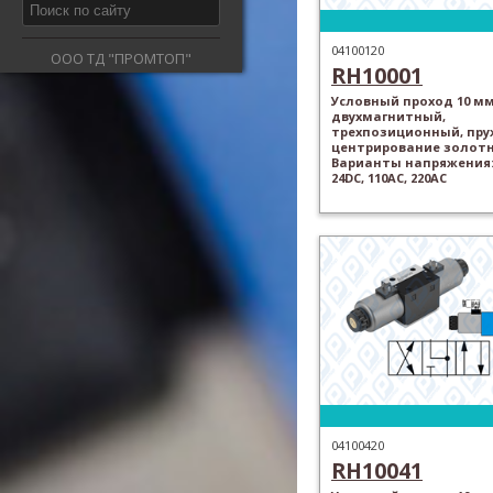
04100120
ООО ТД "ПРОМТОП"
RH10001
Условный проход 10 мм
двухмагнитный,
трехпозиционный, пр
центрирование золотн
Варианты напряжения: 
24DC, 110AC, 220AC
04100420
RH10041