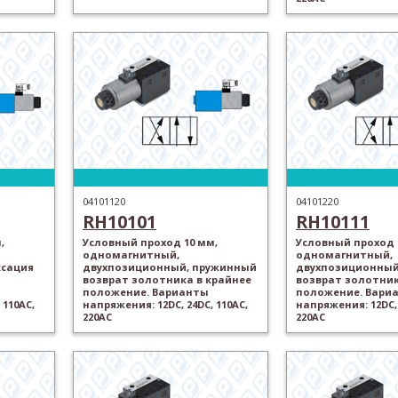
04101120
04101220
RH10101
RH10111
,
Условный проход 10 мм,
Условный проход 
одномагнитный,
одномагнитный,
ксация
двухпозиционный, пружинный
двухпозиционный
возврат золотника в крайнее
возврат золотник
положение. Варианты
положение. Вари
 110AC,
напряжения: 12DC, 24DC, 110AC,
напряжения: 12DC, 
220AC
220AC