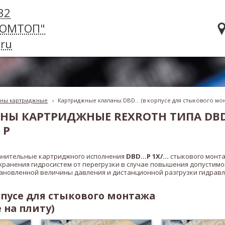
32
РОМТОП"
ru
аны картриджные
›
Картриджные клапаны DBD... (в корпусе для стыкового мо
НЫ КАРТРИДЖНЫЕ REXROTH ТИПА DBD
 P
анительные картриджного исполнения
DBD...P 1X/...
стыкового монт
ранения гидросистем от перегрузки в случае повышения допустимог
тановленной величины давления и дистанционной разгрузки гидрав
 корпусе для стыкового монтажа
 на плиту)