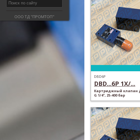
ООО ТД "ПРОМТОП"
DBD6P
DBD...6P 1X/...
Картриджный клапан Д
G 1/4", 25-400 бар