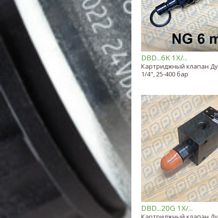
DBD...6K 1X/...
Картриджный клапан Ду 
1/4", 25-400 бар
DBD...20G 1X/...
Картриджный клапан Ду 