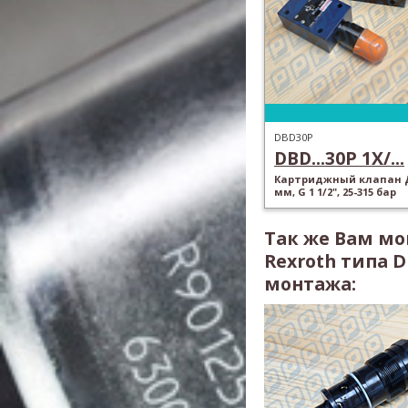
DBD30P
DBD...30P 1X/...
Картриджный клапан Д
мм, G 1 1/2", 25-315 бар
Так же Вам м
Rexroth типа 
монтажа: