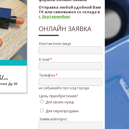
Отправка любой удобной Вам
ТК или самовывоз со склада в
г. Екатеринбург
ОНЛАЙН ЗАЯВКА
Контактное лицо
E-mail
Телефон
/...
пан Ду 20
не забывайте про код города
Цель приобретения?
Для своих нужд
Для перепродажи
Заявка/вопрос