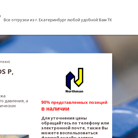
Все отгрузки из г. Екатеринбург любой удобной Вам ТК
нтажа)
S P,
ажа
о давления, а
90% представленных позиций
лических
в наличии
Для уточнения цены
обращайтесь по телефону или
электронной почте, также Вы
можете воспользоваться
формой онлайн-заявки